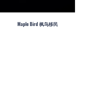
Maple Bird 枫鸟移民
订阅
邮箱
提交
info@maplebirdca.com
1281 Hornby St. Vancouver BC V6Z 0G8