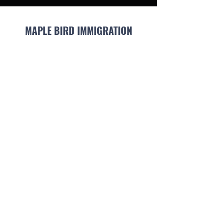
MAPLE BIRD IMMIGRATION
Subscribe Form
Submit
info@maplebirdca.com
1281 Hornby St. Vancouver BC V6Z 0G8
© 2024 All rights reserved by Maple Bird